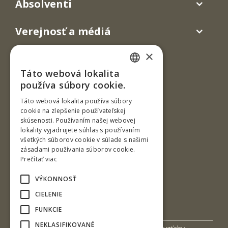
Absolventi
Verejnosť a médiá
×
Táto webová lokalita
SLOVAK
používa súbory cookie.
ENGLISH
Táto webová lokalita používa súbory
cookie na zlepšenie používateľskej
skúsenosti. Používaním našej webovej
Ul. T. G. Masaryka 24
lokality vyjadrujete súhlas s používaním
všetkých súborov cookie v súlade s našimi
960 01 Zvolen
zásadami používania súborov cookie.
Slovenská republika
Prečítať viac
Tel.: +421-45-520 6396
VÝKONNOSŤ
Fax: +421-45-532 1811
CIELENIE
e-mail: kdni@tuzvo.sk
FUNKCIE
NEKLASIFIKOVANÉ