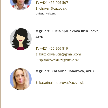
T:
+421 455 206 507
E:
chovan@tuzvo.sk
Univerzný docent
Mgr. art. Lucia Spišiaková Kružlicová,
ArtD.
T:
+421 455 206 819
E:
kruzlicovalucia@gmail.com
E:
spisiakovakruzl@tuzvo.sk
Mgr. art. Katarína Boborová, ArtD.
E:
katarina.boborova@tuzvo.sk