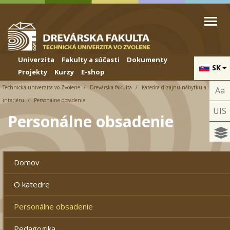
Skip to cookies
Skip to navigation
Skočiť na hlavný obsah
Univerzita
Fakulty a súčasti
Dokumenty
SK
Projekty
Kurzy
E-shop
Technická univerzita vo Zvolene
Drevárska fakulta
Katedra dizajnu nábytku a
Aa
interiéru
Personálne obsadenie
UIS
Personálne obsadenie
Domov
O katedre
Personálne obsadenie
Pedagogika