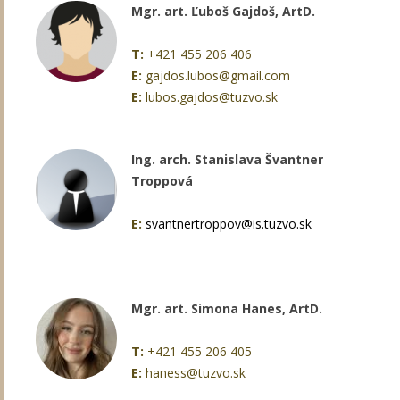
Mgr. art. Ľuboš Gajdoš, ArtD.
T:
+421 455 206 406
E:
gajdos.lubos@gmail.com
E:
lubos.gajdos@tuzvo.sk
Ing. arch. Stanislava Švantner
Troppová
E:
svantnertroppov@is.tuzvo.sk
Mgr. art. Simona Hanes, ArtD.
T:
+421 455 206 405
E:
haness@tuzvo.sk