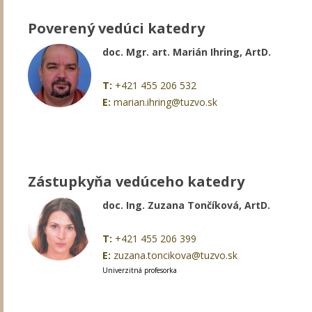
Poverený vedúci katedry
doc. Mgr. art. Marián Ihring, ArtD.
T:
+421 455 206 532
E:
marian.ihring@tuzvo.sk
Zástupkyňa vedúceho katedry
doc. Ing. Zuzana Tončíková, ArtD.
T:
+421 455 206 399
E:
zuzana.toncikova@tuzvo.sk
Univerzitná profesorka