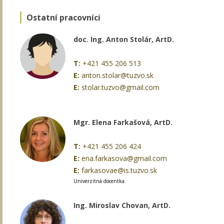
Ostatní pracovníci
doc. Ing. Anton Stolár, ArtD.
T:
+421 455 206 513
E:
anton.stolar@tuzvo.sk
E:
stolar.tuzvo@gmail.com
Mgr. Elena Farkašová, ArtD.
T:
+421 455 206 424
E:
ena.farkasova@gmail.com
E:
farkasovae@is.tuzvo.sk
Univerzitná docentka
Ing. Miroslav Chovan, ArtD.