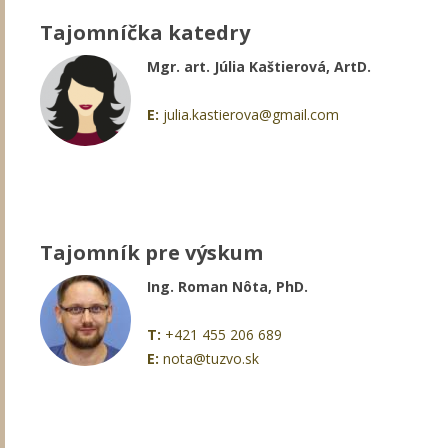
Tajomníčka katedry
Mgr. art. Júlia Kaštierová, ArtD.
E:
julia.kastierova@gmail.com
Tajomník pre výskum
Ing. Roman Nôta, PhD.
T:
+421 455 206 689
E:
nota@tuzvo.sk