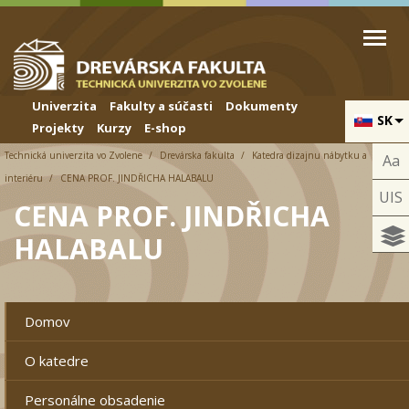
Skip to cookies
Skip to navigation
Skočiť na hlavný obsah
Univerzita
Fakulty a súčasti
Dokumenty
SK
Projekty
Kurzy
E-shop
Technická univerzita vo Zvolene
Drevárska fakulta
Katedra dizajnu nábytku a
Aa
interiéru
CENA PROF. JINDŘICHA HALABALU
UIS
CENA PROF. JINDŘICHA
HALABALU
Domov
O katedre
Personálne obsadenie