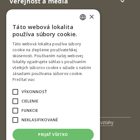
Verejnosť a médiá
×
Táto webová lokalita
SLOVAK
používa súbory cookie.
ENGLISH
Táto webová lokalita používa súbory
cookie na zlepšenie používateľskej
skúsenosti. Používaním našej webovej
Ul. T. G. Masaryka 24
lokality vyjadrujete súhlas s používaním
všetkých súborov cookie v súlade s našimi
960 01 Zvolen
zásadami používania súborov cookie.
Slovenská republika
Prečítať viac
Tel.: +421-45-520 6396
VÝKONNOSŤ
Fax: +421-45-532 1811
CIELENIE
e-mail: kdni@tuzvo.sk
FUNKCIE
NEKLASIFIKOVANÉ
Univerzitný magazín
Medzinárodné vzťahy
Veda a výskum
Zamestnanci
PRIJAŤ VŠETKO