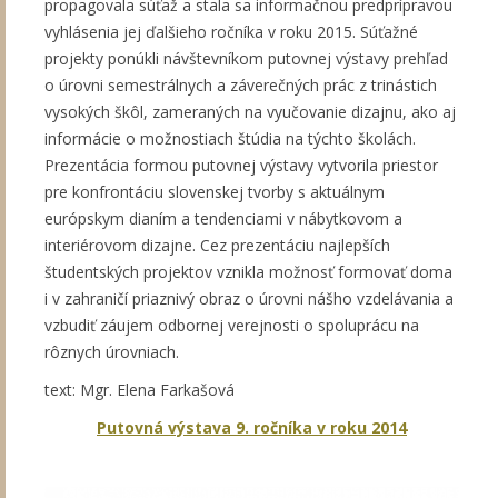
propagovala súťaž a stala sa informačnou predprípravou
vyhlásenia jej ďalšieho ročníka v roku 2015. Súťažné
projekty ponúkli návštevníkom putovnej výstavy prehľad
o úrovni semestrálnych a záverečných prác z trinástich
vysokých škôl, zameraných na vyučovanie dizajnu, ako aj
informácie o možnostiach štúdia na týchto školách.
Prezentácia formou putovnej výstavy vytvorila priestor
pre konfrontáciu slovenskej tvorby s aktuálnym
európskym dianím a tendenciami v nábytkovom a
interiérovom dizajne. Cez prezentáciu najlepších
študentských projektov vznikla možnosť formovať doma
i v zahraničí priaznivý obraz o úrovni nášho vzdelávania a
vzbudiť záujem odbornej verejnosti o spoluprácu na
rôznych úrovniach.
text: Mgr. Elena Farkašová
Putovná výstava 9. ročníka v roku 2014