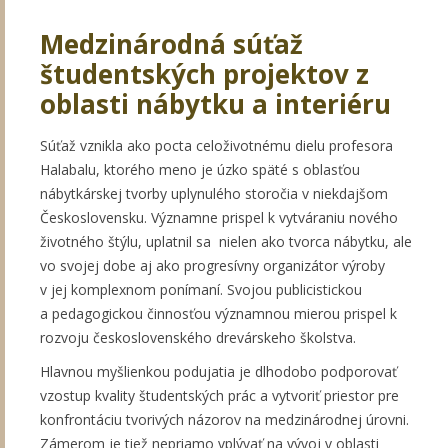
Medzinárodná súťaž
študentských projektov z
oblasti nábytku a interiéru
Súťaž vznikla ako pocta celoživotnému dielu profesora
Halabalu, ktorého meno je úzko späté s oblasťou
nábytkárskej tvorby uplynulého storočia v niekdajšom
Československu. Významne prispel k vytváraniu nového
životného štýlu, uplatnil sa nielen ako tvorca nábytku, ale
vo svojej dobe aj ako progresívny organizátor výroby
v jej komplexnom ponímaní. Svojou publicistickou
a pedagogickou činnosťou významnou mierou prispel k
rozvoju československého drevárskeho školstva.
Hlavnou myšlienkou podujatia je dlhodobo podporovať
vzostup kvality študentských prác a vytvoriť priestor pre
konfrontáciu tvorivých názorov na medzinárodnej úrovni.
Zámerom je tiež nepriamo vplývať na vývoj v oblasti